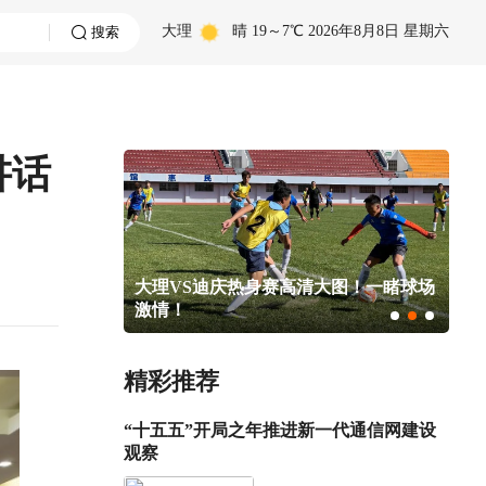
大理
晴
19～7℃
2026年8月8日 星期六
搜索
讲话
热身赛高清大图！一睹球场
谁还没打卡？“云南白茶市集” 开街
乐直接拉满→
精彩推荐
“十五五”开局之年推进新一代通信网建设
观察