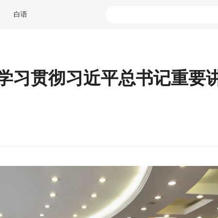
白语
真学习贯彻习近平总书记重要
从“跑断腿”到“一站式”，看大理如何为
大理VS迪庆
民宿经营者“撑腰”
激情！