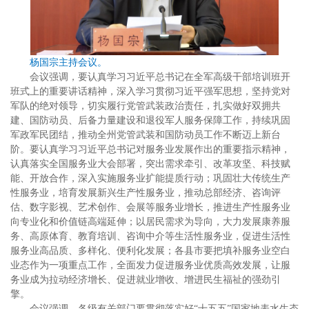
杨国宗主持会议。
会议强调，要认真学习习近平总书记在全军高级干部培训班开
班式上的重要讲话精神，深入学习贯彻习近平强军思想，坚持党对
军队的绝对领导，切实履行党管武装政治责任，扎实做好双拥共
建、国防动员、后备力量建设和退役军人服务保障工作，持续巩固
军政军民团结，推动全州党管武装和国防动员工作不断迈上新台
阶。要认真学习习近平总书记对服务业发展作出的重要指示精神，
认真落实全国服务业大会部署，突出需求牵引、改革攻坚、科技赋
能、开放合作，深入实施服务业扩能提质行动；巩固壮大传统生产
性服务业，培育发展新兴生产性服务业，推动总部经济、咨询评
估、数字影视、艺术创作、会展等服务业增长，推进生产性服务业
向专业化和价值链高端延伸；以居民需求为导向，大力发展康养服
务、高原体育、教育培训、咨询中介等生活性服务业，促进生活性
服务业高品质、多样化、便利化发展；各县市要把填补服务业空白
业态作为一项重点工作，全面发力促进服务业优质高效发展，让服
务业成为拉动经济增长、促进就业增收、增进民生福祉的强劲引
擎。
会议强调，各级有关部门要贯彻落实好“十五五”国家地表水生态