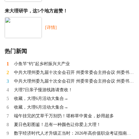
来大理研学，这5个地方超赞！
[详情]
热门新闻
1
小鱼竿“钓”起乡村振兴大产业
2
中共大理州委九届十次全会召开 州委常委会主持会议 州委书记
杨国宗讲话 审议通过关于召开中国共产党大理州第十次代表大
3
中共大理州委九届十次全会召开 州委常委会主持会议 州委书记
会的决议
杨国宗讲话 审议通过关于召开中国共产党大理州第十次代表大
4
大理7日亲子慢游线路请查收！
会的决议
5
收藏，大理6月活动大集合→
6
收藏，大理6月活动大集合→
7
端午挂完的艾草千万别扔！堪称草中黄金，妙用超多
8
夏日色彩图鉴！总有一种颜色让你爱上大理！
9
数字经济时代人才升级正当时：2026年高价值职业考证指南发
布