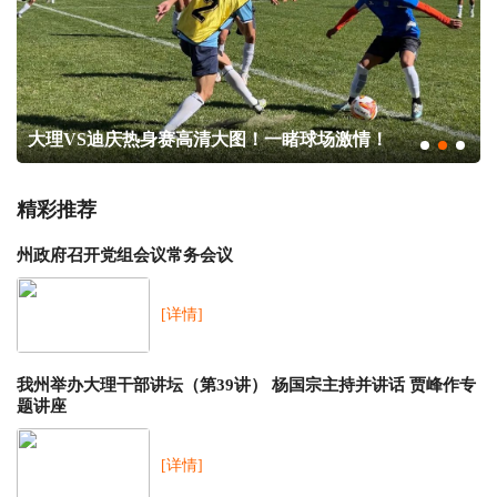
大理VS迪庆热身赛高清大图！一睹球场激情！
谁还
精彩推荐
州政府召开党组会议常务会议
[详情]
我州举办大理干部讲坛（第39讲） 杨国宗主持并讲话 贾峰作专
题讲座
[详情]