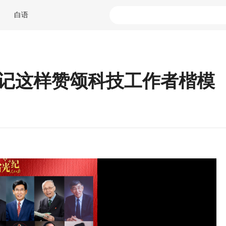
白语
书记这样赞颂科技工作者楷模
从“跑断腿”到“一站式”，看大理如何为
大理VS迪庆热身
民宿经营者“撑腰”
激情！