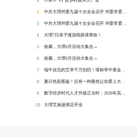
1
小鱼竿“钓”起乡村振兴大产业
2
中共大理州委九届十次全会召开 州委常委会
主持会议 州委书记杨国宗讲话 审议通过关
于召开中国共产党大理州第十次代表大会的
3
中共大理州委九届十次全会召开 州委常委会
决议
主持会议 州委书记杨国宗讲话 审议通过关
于召开中国共产党大理州第十次代表大会的
4
大理7日亲子慢游线路请查收！
决议
5
收藏，大理6月活动大集合→
6
收藏，大理6月活动大集合→
7
端午挂完的艾草千万别扔！堪称草中黄金，
妙用超多
8
夏日色彩图鉴！总有一种颜色让你爱上大
理！
9
数字经济时代人才升级正当时：2026年高价
值职业考证指南发布
10
大理艾迪逊酒店开业