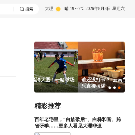
大理
晴
19～7℃
2026年8月8日 星期六
搜索
赛高清大图！一睹球场
谁还没打卡？“云南白茶市集” 开街，快
乐直接拉满→
精彩推荐
百年老宅里，“白族歌后”、白彝和音、跨
省研学……更多人看见大理非遗