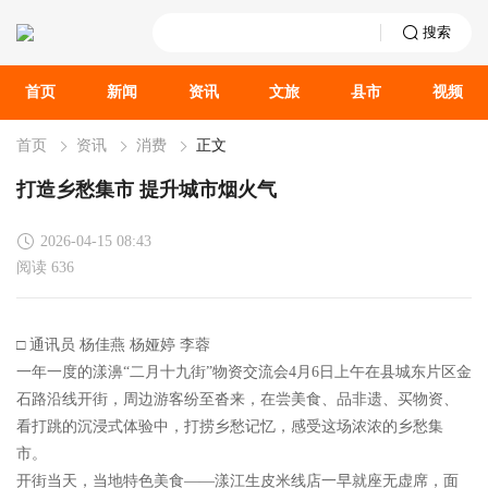
搜索
首页
新闻
资讯
文旅
县市
视频
首页
资讯
消费
正文
打造乡愁集市 提升城市烟火气
2026-04-15 08:43
阅读 636
□ 通讯员 杨佳燕 杨娅婷 李蓉
一年一度的漾濞“二月十九街”物资交流会4月6日上午在县城东片区金
石路沿线开街，周边游客纷至沓来，在尝美食、品非遗、买物资、
看打跳的沉浸式体验中，打捞乡愁记忆，感受这场浓浓的乡愁集
市。
开街当天，当地特色美食——漾江生皮米线店一早就座无虚席，面