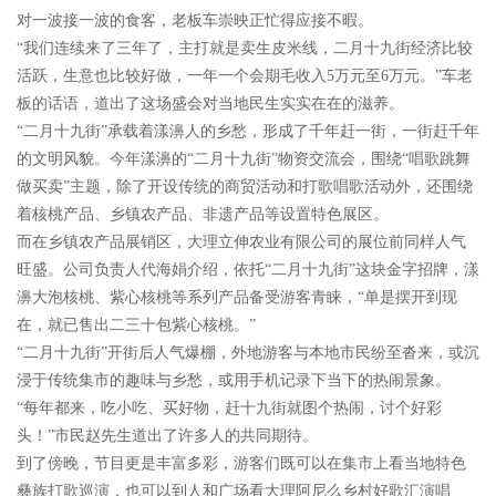
对一波接一波的食客，老板车崇映正忙得应接不暇。
“我们连续来了三年了，主打就是卖生皮米线，二月十九街经济比较
活跃，生意也比较好做，一年一个会期毛收入5万元至6万元。”车老
板的话语，道出了这场盛会对当地民生实实在在的滋养。
“二月十九街”承载着漾濞人的乡愁，形成了千年赶一街，一街赶千年
的文明风貌。今年漾濞的“二月十九街”物资交流会，围绕“唱歌跳舞
做买卖”主题，除了开设传统的商贸活动和打歌唱歌活动外，还围绕
着核桃产品、乡镇农产品、非遗产品等设置特色展区。
而在乡镇农产品展销区，大理立伸农业有限公司的展位前同样人气
旺盛。公司负责人代海娟介绍，依托“二月十九街”这块金字招牌，漾
濞大泡核桃、紫心核桃等系列产品备受游客青睐，“单是摆开到现
在，就已售出二三十包紫心核桃。”
“二月十九街”开街后人气爆棚，外地游客与本地市民纷至沓来，或沉
浸于传统集市的趣味与乡愁，或用手机记录下当下的热闹景象。
“每年都来，吃小吃、买好物，赶十九街就图个热闹，讨个好彩
头！”市民赵先生道出了许多人的共同期待。
到了傍晚，节目更是丰富多彩，游客们既可以在集市上看当地特色
彝族打歌巡演，也可以到人和广场看大理阿尼么乡村好歌汇演唱