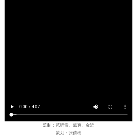
监制：苑听雷、戴爽、金近
策划：张倩楠