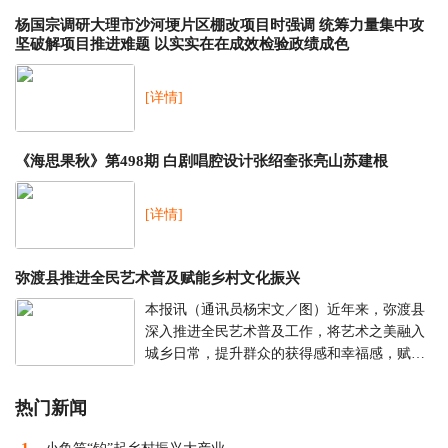
杨国宗调研大理市沙河埂片区棚改项目时强调 统筹力量集中攻
坚破解项目推进难题 以实实在在成效检验政绩成色
[详情]
《海思果秋》第498期 白剧唱腔设计张绍奎张亮山苏建根
[详情]
弥渡县推进全民艺术普及赋能乡村文化振兴
本报讯（通讯员杨宋文／图）近年来，弥渡县
深入推进全民艺术普及工作，将艺术之美融入
城乡日常，提升群众的获得感和幸福感，赋能
乡村文化振兴。弥渡历史悠久，文化灿烂，是
东方小夜曲《小河淌水》的故乡、“中国民间...
热门新闻
[详情]