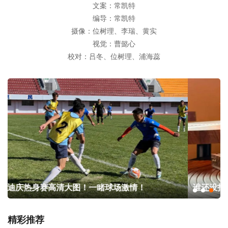
文案：常凯特
编导：常凯特
摄像：位树理、李瑞、黄实
视觉：曹懿心
校对：吕冬、位树理、浦海蕊
一睹球场激情！
谁还没打卡？“云南白茶市集” 开街
精彩推荐