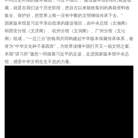
不同历史时期的版本展品，习近平指出，“建设版本馆的初心就是收
藏，就是在我们这个历史阶段，把自古以来能收集到的典籍资料收
集全、保护好，把世界上唯一没有中断的文明继续传承下去。”
国家版本馆是习近平亲自批准的建设项目，由中央总馆（文瀚阁）
和西安分馆（文济阁）、杭州分馆（文润阁）、广州分馆（文沁
阁）组成，“一总三分”的格局共同构建起中华版本保藏传承体系，被
誉为“中华文化种子基因库”，为世界读懂中国打开又一扇文明之窗。
本期“讲习所”邀您一同循着习近平的足迹，走进国家版本馆中央总
馆，感受中华文明生生不息的力量。